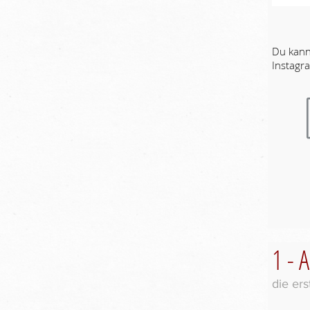
Du kann
Instagr
1 - 
die er