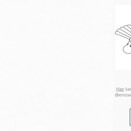
Hier
kan
@emiswe